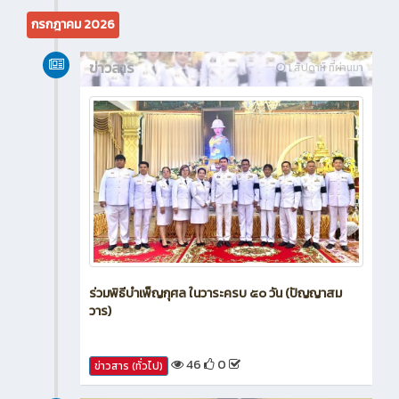
10
0
ข่าวสาร (ทั่วไป)
กรกฎาคม 2026
ข่าวสาร
1 สัปดาห์ ที่ผ่านมา
ร่วมพิธีบำเพ็ญกุศล ในวาระครบ ๕๐ วัน (ปัญญาสม
วาร)
46
0
ข่าวสาร (ทั่วไป)