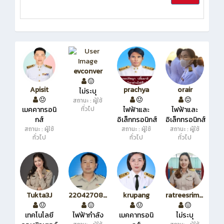
evconver
Apisit
prachya
orair
ไม่ระบุ
สถานะ : ผู้ใช้
เมคคาทรอนิ
ทั่วไป
ไฟฟ้าและ
ไฟฟ้าและ
กส์
อิเล็กทรอนิกส์
อิเล็กทรอนิกส์
สถานะ : ผู้ใช้
สถานะ : ผู้ใช้
สถานะ : ผู้ใช้
ทั่วไป
ทั่วไป
ทั่วไป
Tukta3J
220427088184810
krupang
ratreesrimuang
เทคโนโลยี
ไฟฟ้ากำลัง
เมคคาทรอนิ
ไม่ระบุ