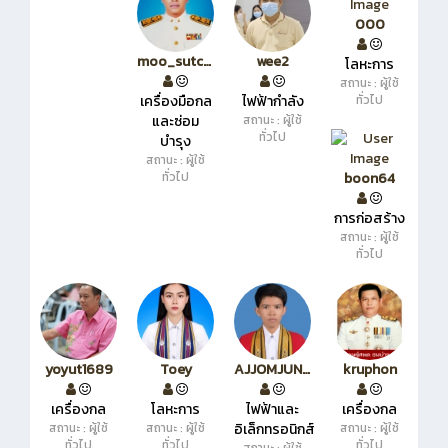
000
moo_sutchay
wee2
โลหะการ
สถานะ : ผู้ใช้
เครื่องมือกล
ไฟฟ้ากำลัง
ทั่วไป
และซ่อม
สถานะ : ผู้ใช้
ทั่วไป
บำรุง
สถานะ : ผู้ใช้
ทั่วไป
boon64
การก่อสร้าง
สถานะ : ผู้ใช้
ทั่วไป
yoyut1689
Toey
AJJOMJUNGKEE
kruphon
เครื่องกล
โลหะการ
ไฟฟ้าและ
เครื่องกล
สถานะ : ผู้ใช้
สถานะ : ผู้ใช้
อิเล็กทรอนิกส์
สถานะ : ผู้ใช้
ทั่วไป
ทั่วไป
ทั่วไป