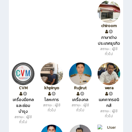
chiroom
ภาษาต่าง
ประเทศธุรกิจ
สถานะ : ผู้ใช้
ทั่วไป
CVM
khpinyo
Rujirut
wera
เครื่องมือกล
โลหะการ
เครื่องกล
เมคคาทรอนิ
และซ่อม
สถานะ : ผู้ใช้
สถานะ : ผู้ใช้
กส์
ทั่วไป
ทั่วไป
บำรุง
สถานะ : ผู้ใช้
ทั่วไป
สถานะ : ผู้ใช้
ทั่วไป