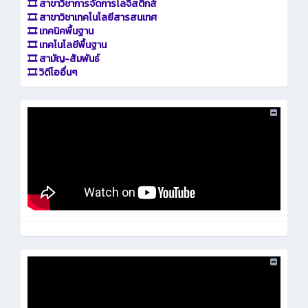
🎞️ สาขาวิชาการจัดการโลจิสติกส์
🎞️ สาขาวิชาเทคโนโลยีสารสนเทศ
🎞️ เทคนิคพื้นฐาน
🎞️ เทคโนโลยีพื้นฐาน
🎞️ สามัญ-สัมพันธ์
🎞️ วิดีโออื่นๆ