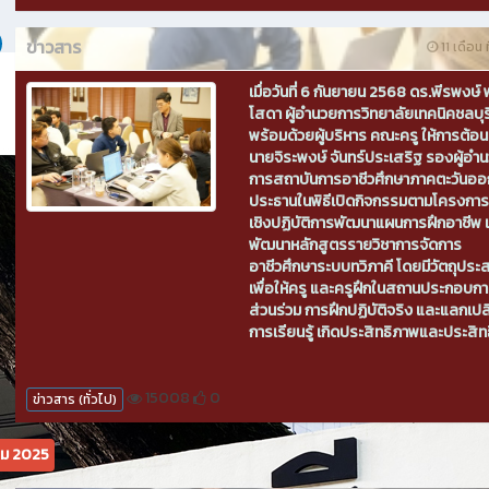
ข่าวสาร
11 เดือน ท
เมื่อวันที่ 6 กันยายน 2568 ดร.พีรพงษ์ พ
โสดา ผู้อำนวยการวิทยาลัยเทคนิคชลบุร
พร้อมด้วยผู้บริหาร คณะครู ให้การต้อน
นายจิระพงษ์ จันทร์ประเสริฐ รองผู้อำ
การสถาบันการอาชีวศึกษาภาคตะวันออก
ประธานในพิธีเปิดกิจกรรมตามโครงกา
เชิงปฏิบัติการพัฒนาแผนการฝึกอาชีพ 
พัฒนาหลักสูตรรายวิชาการจัดการ
อาชีวศึกษาระบบทวิภาคี โดยมีวัตถุประ
เพื่อให้ครู และครูฝึกในสถานประกอบการ
ส่วนร่วม การฝึกปฏิบัติจริง และแลกเปล
การเรียนรู้ เกิดประสิทธิภาพและประสิท
15008
0
ข่าวสาร (ทั่วไป)
คม 2025