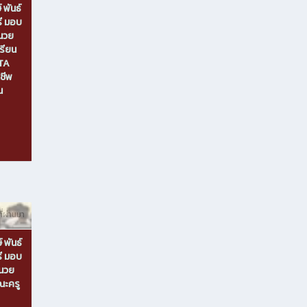
 พันธ์
รี มอบ
ำนวย
รียน
ATA
ชีพ
น
ที่ผ่านมา
 พันธ์
รี มอบ
ำนวย
ณะครู