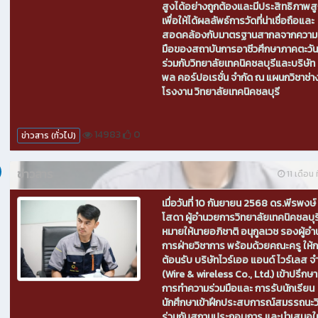
สูงได้อย่างถูกต้องและมีประสิทธิภาพส
เพื่อให้ได้ผลลัพธ์การวัดที่น่าเชื่อถือและ
สอดคล้องกับมาตรฐานสากลจากความ
มือของสถาบันการอาชีวศึกษาภาคตะวั
ร่วมกับวิทยาลัยเทคนิคชลบุรีและบริษัท ส
พล คอร์ปอเรชั่น จำกัด ณ แผนกวิชาช่
โรงงาน วิทยาลัยเทคนิคชลบุรี
14983
0
ข่าวสาร (ทั่วไป)
ข่าวสาร
11 เดือน ท
เมื่อวันที่ 10 กันยายน 2568 ดร.พีรพงษ์ 
โสดา ผู้อำนวยการวิทยาลัยเทคนิคชลบุ
หมายให้นายอภิชาติ อนุกูลเวช รองผู้อ
การฝ่ายวิชาการ พร้อมด้วยคณะครู ให้
ต้อนรับ บริษัทไวร์เออ แอนด์ ไวร์เลส จ
(Wire & wireless Co., Ltd.) เข้าปรึกษ
การทำความร่วมมือและ การรับนักเรียน
นักศึกษาเข้าฝึกประสบการณ์สมรรถนะว
ร่วมกับสถานประกอบการ และนำเสนอใ