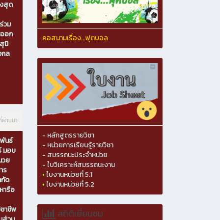
ูงสุด
ร่วม
นออก
คอสนามเรื่อง...ฟุตบอล
ุมิ
างกล
ี่ผ่านมา
- หลักสูตรรายวิชา
พันธ์
- หน่วยการเรียนรู้รายวิชา
รี มอบ
- สมรรถนะประจำหน่วย
ำนวย
- ใบวิเคราะห์สมรรถนะงาน
การ
•
ใบงานหน่วยที่ 5.1
ำกัด
•
ใบงานหน่วยที่ 5.2
าหารือ
ิชาชีพ
สถิติเยี่ยมชม
นส่วน