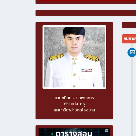
กันยา
นายชนินทร ต่อพงศกร
ตำแหน่ง ครู
แผนกวิชาช่างกลโรงงาน