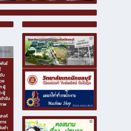
ี่ผ่านมา
พันธ์
ี
รับ
นวย
ผู้
 ผู้
ข้ารับ
ิภาพ
ะสงค์
บการ
ม่นยำ