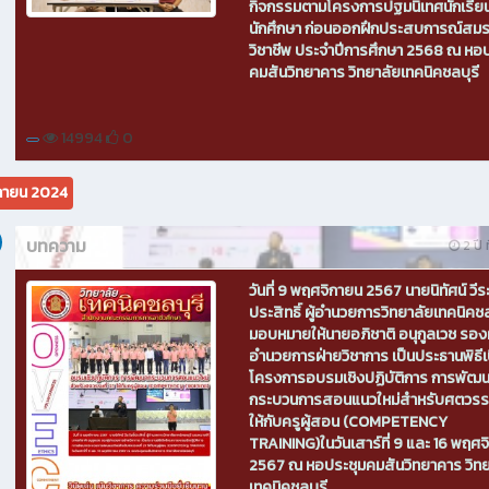
กิจกรรมตามโครงการปฐมนิเทศนักเรีย
นักศึกษา ก่อนออกฝึกประสบการณ์สม
วิชาชีพ ประจำปีการศึกษา 2568 ณ หอป
คมสันวิทยาคาร วิทยาลัยเทคนิคชลบุรี
14994
0
กายน 2024
บทความ
2 ปี ท
วันที่ 9 พฤศจิกายน 2567 นายนิทัศน์ วีระ
ประสิทธิ์ ผู้อำนวยการวิทยาลัยเทคนิคชล
มอบหมายให้นายอภิชาติ อนุกูลเวช รองผ
อำนวยการฝ่ายวิชาการ เป็นประธานพิธีเ
โครงการอบรมเชิงปฏิบัติการ การพัฒ
กระบวนการสอนแนวใหม่สำหรับศตวรรษท
ให้กับครูผู้สอน (COMPETENCY
TRAINING)ในวันเสาร์ที่ 9 และ 16 พฤศ
2567 ณ หอประชุมคมสันวิทยาคาร วิทย
เทคนิคชลบุรี