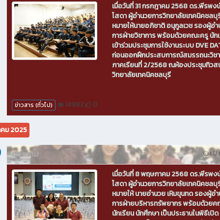
เมื่อวันที่ 31 กรกฎาคม 2568 ดร.พีรพงษ์
โสดา ผู้อำนวยการวิทยาลัยเทคนิคชลบุ
หมายให้นายอภิชาติ อนุกูลเวช รองผู้อ
การฝ่ายวิชาการ พร้อมด้วยคณะครู นักเ
เข้าร่วมประชุมการใช้งานระบบ DVE D
ก่อนออกฝึกประสบการณ์สมรรถนะวิชา
ภาคเรียนที่ 2/2568 ณห้องประชุมทิวส
วิทยาลัยเทคนิคชลบุรี
14982
0
ข่าวสาร (ทั่วไป)
คม 2025
บทความ
1 ปี 
เมื่อวันที่ 8 พฤษภาคม 2568 ดร.พีรพงษ์
โสดา ผู้อำนวยการวิทยาลัยเทคนิคชลบุ
หมายให้ นายอำนวย เหิมขุนทด รองผู้อ
การฝ่ายบริหารทรัพยากร พร้อมด้วยค
นักเรียน นักศึกษา เป็นประธานในพิธีเปิด