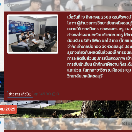
ข่าวสาร
12 เดือน ท
เมื่อวันที่ 19 สิงหาคม 2568 ดร.พีรพงษ์ 
โสดา ผู้อำนวยการวิทยาลัยเทคนิคชลบุ
หมายให้นายชนินทร ต่อพงศกร ครู แผน
ช่างกลโรงงาน พร้อมด้วยคณะครู ให้ก
ต้อนรับ บริษัท ทีพีเค ออโต้ เทค (ไทยแล
จำกัด อำเภอบ่อทอง จังหวัดชลบุรี ปร
ธุรกิจเกี่ยวกับผลิตชิ้นส่วนอิเล็คทรอนิก
การผลิตชิ้นส่วนอุปกรณ์แสดงภาพ เข้า
การรับนักเรียน นักศึกษาฝึกงาน ทั้งระดั
และปวส. ในทุกสาขาวิชา ณ ห้องประชุม
วิทยาลัยเทคนิคชลบุรี
14990
0
ข่าวสาร (ทั่วไป)
คม 2025
ข่าวสาร
1 ปี 