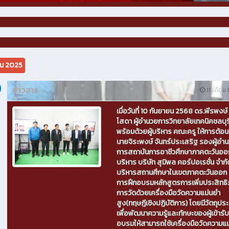
ยน 2025
ข่าวสาร
11 เดือน ท
เมื่อวันที่ 10 กันยายน 2568 ดร.พีรพงษ์ 
โสดา ผู้อำนวยการวิทยาลัยเทคนิคชลบุร
พร้อมด้วยผู้บริหาร คณะครู ให้การต้อน
นายจิระพงษ์ จันทร์ประเสริฐ รองผู้อำ
การสถาบันการอาชีวศึกษาภาคตะวันออก 
บริหาร บริษัท สุมิพล คอร์ปอเรชั่น จำกัด
บริหารสถานศึกษาในเขตภาคตะวันออก เ
การฝึกอบรมหลักสูตรการเพิ่มประสิทธ
การวัดด้วยเครื่องมือวัดความแม่นยำ
สูง(ทฤษฎีเชิงปฏิบัติการ) โดยมีวัตถุปร
เพื่อพัฒนาความรู้และทักษะของผู้เข้ารั
อบรมให้สามารถใช้เครื่องมือวัดความแ