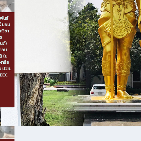
ี่ผ่านมา
พันธ์
รี มอบ
กวิชา
าร
นด์)
ะกอบ
ส์ ใน
หารือ
บ ปวช.
 EEC
ที่ผ่านมา