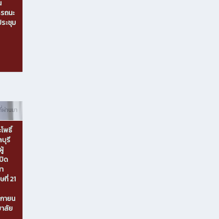
น
รรถนะ
ระชุม
ี่ผ่านมา
โพธิ์
บุรี
ู้
ปิด
นา
ี่ 21
จิกายน
าลัย