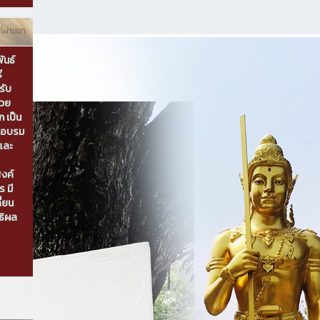
ี่ผ่านมา
ันธ์
ี
รับ
นวย
 เป็น
รอบรม
และ
สงค์
 มี
ี่ยน
ธิผล