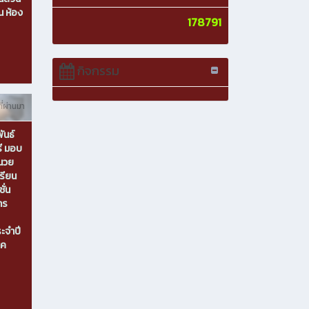
 ห้อง
178791
กิจกรรม
ี่ผ่านมา
ันธ์
รี มอบ
ำนวย
รียน
ั่น
าร
ระจำปี
ิค