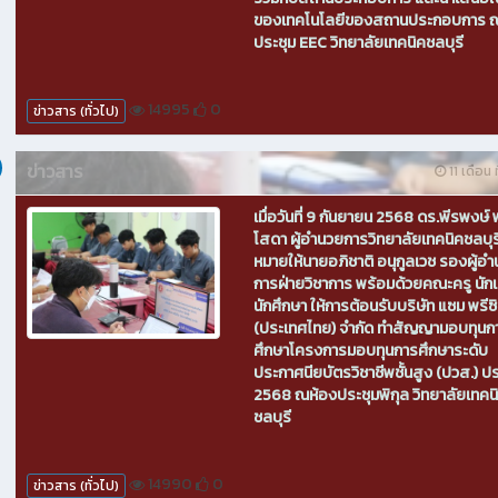
ของเทคโนโลยีของสถานประกอบการ ณ
ประชุม EEC วิทยาลัยเทคนิคชลบุรี
14995
0
ข่าวสาร (ทั่วไป)
ข่าวสาร
11 เดือน ท
เมื่อวันที่ 9 กันยายน 2568 ดร.พีรพงษ์ พ
โสดา ผู้อำนวยการวิทยาลัยเทคนิคชลบุ
หมายให้นายอภิชาติ อนุกูลเวช รองผู้อ
การฝ่ายวิชาการ พร้อมด้วยคณะครู นักเ
นักศึกษา ให้การต้อนรับบริษัท แซม พรีซิช
(ประเทศไทย) จำกัด ทำสัญญามอบทุนก
ศึกษาโครงการมอบทุนการศึกษาระดับ
ประกาศนียบัตรวิชาชีพชั้นสูง (ปวส.) ป
2568 ณห้องประชุมพิกุล วิทยาลัยเทคน
ชลบุรี
14990
0
ข่าวสาร (ทั่วไป)