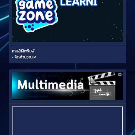
เกมส์ฝึกพิมพ์
•
ฝึกคำนวณIP