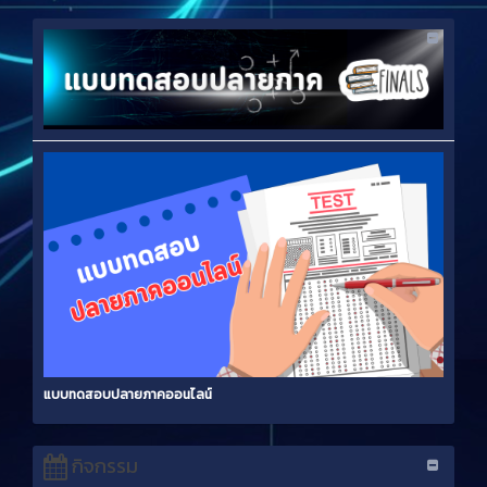
แบบทดสอบปลายภาคออนไลน์
กิจกรรม