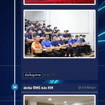
7111
อัลบั้มรูปภาพ
อบรม RMS และ KM
3 ปี ที่ผ่านมา