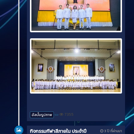
7355
อัลบั้มรูปภาพ
กิจกรรมกีฬาสีภายใน ประจำปี
3 ปี ที่ผ่านมา