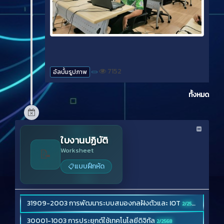
7152
อัลบั้มรูปภาพ
ทั้งหมด
ใบงานปฏิบัติ
📝
Worksheet
แบบฝึกหัด
📋
31909-2003 การพัฒนาระบบสมองกลฝังตัวและ IOT
2/2568
30001-1003 การประยุกต์ใช้เทคโนโลยีดิจิทัล
2/2568