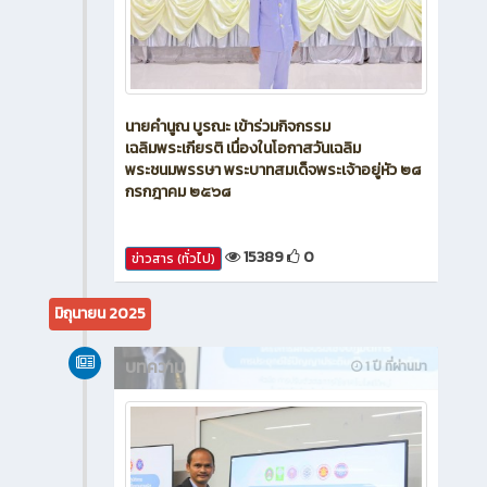
นายคำนูณ บูรณะ เข้าร่วมกิจกรรม
เฉลิมพระเกียรติ เนื่องในโอกาสวันเฉลิม
พระชนมพรรษา พระบาทสมเด็จพระเจ้าอยู่หัว ๒๘
กรกฎาคม ๒๕๖๘
15389
0
ข่าวสาร (ทั่วไป)
มิถุนายน 2025
บทความ
1 ปี ที่ผ่านมา