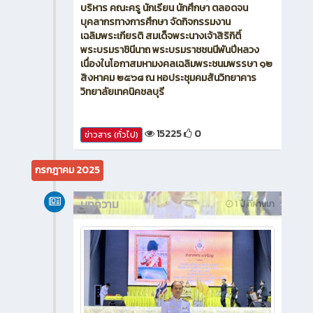
บริหาร คณะครู นักเรียน นักศึกษา ตลอดจน
บุคลากรทางการศึกษา จัดกิจกรรมงาน
เฉลิมพระเกียรติ สมเด็จพระนางเจ้าสิริกิติ์
พระบรมราชินีนาถ พระบรมราชชนนีพันปีหลวง
เนื่องในโอกาสมหามงคลเฉลิมพระชนมพรรษา ๑๒
สิงหาคม ๒๕๖๘ ณ หอประชุมคมสันวิทยาคาร
วิทยาลัยเทคนิคชลบุรี
15225
0
ข่าวสาร (ทั่วไป)
กรกฎาคม 2025
บทความ
1 ปี ที่ผ่านมา