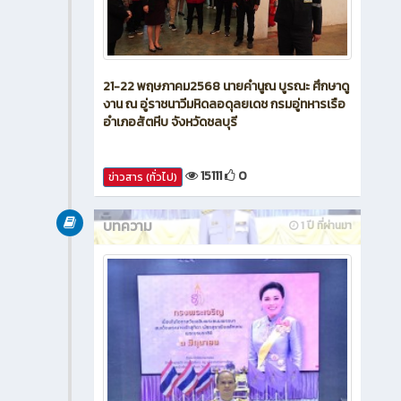
21-22 พฤษภาคม2568 นายคำนูณ บูรณะ ศึกษาดู
งาน ณ อู่ราชนาวีมหิดลอดุลยเดช กรมอู่ทหารเรือ
อำเภอสัตหีบ จังหวัดชลบุรี
15111
0
ข่าวสาร (ทั่วไป)
บทความ
1 ปี ที่ผ่านมา