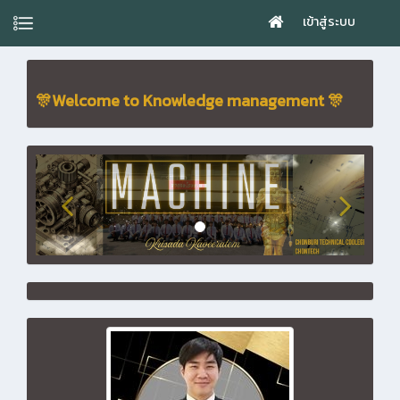
เข้าสู่ระบบ
🎊Welcome to Knowledge management 🎊
กฤษฎา กาวีละเต็ม🙏