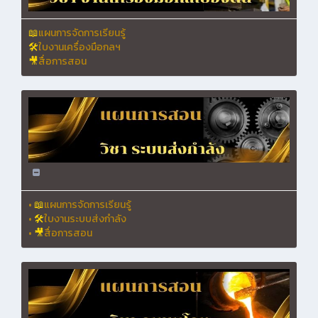
📖
แผนการจัดการเรียนรู้
🛠
ใบงานเครื่องมือกลฯ
🎥
สื่อการสอน
•
📖
แผนการจัดการเรียนรู้
•
🛠
ใบงานระบบส่งกำลัง
•
🎥
สื่อการสอน