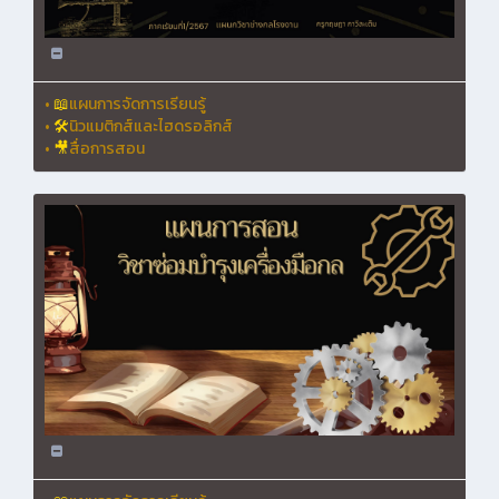
•
📖
แผนการจัดการเรียนรู้
•
🛠
นิวแมติกส์และไฮดรอลิกส์
•
🎥
สื่อการสอน