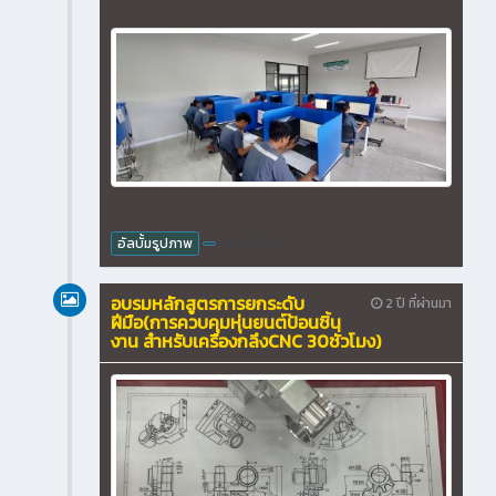
7075
อัลบั้มรูปภาพ
อบรมหลักสูตรการยกระดับ
2 ปี ที่ผ่านมา
ฝีมือ(การควบคุมหุ่นยนต์ป้อนชิ้น
งาน สำหรับเครื่องกลึงCNC 30ชั่วโมง)