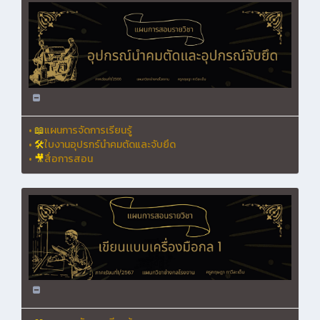
•
📖
แผนการจัดการเรียนรู้
•
🛠
ใบงานอุปรกร์นำคมตัดและจับยึด
•
🎥
สื่อการสอน