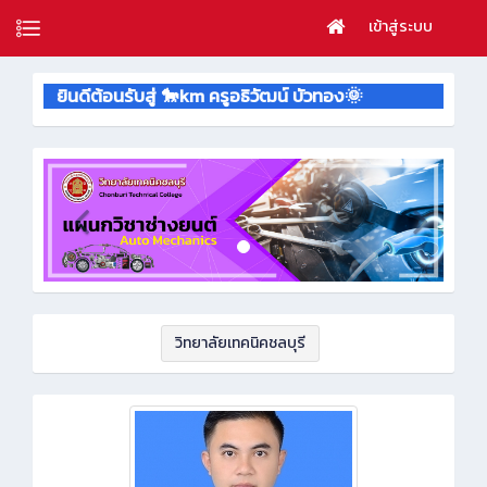
เข้าสู่ระบบ
ยินดีต้อนรับสู่ 🐎km ครูอธิวัฒน์ บัวทอง🌞
วิทยาลัยเทคนิคชลบุรี