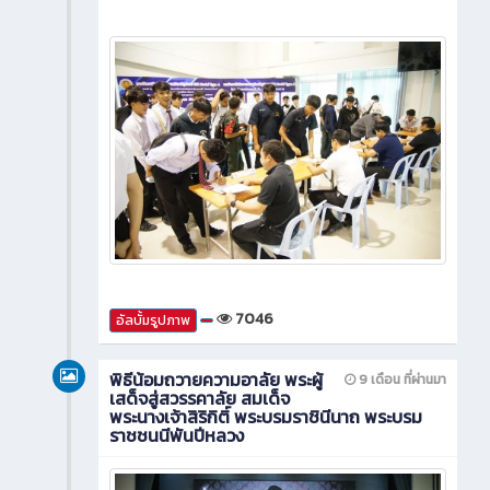
7046
อัลบั้มรูปภาพ
พิธีน้อมถวายความอาลัย พระผู้
9 เดือน ที่ผ่านมา
เสด็จสู่สวรรคาลัย สมเด็จ
พระนางเจ้าสิริกิติ์ พระบรมราชินีนาถ พระบรม
ราชชนนีพันปีหลวง