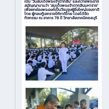
เป็น 'วันสมเด็จพระเจ้าตากสิน' และถวายพระราช
สมัญญานามว่า 'สมเด็จพระเจ้าตากสินมหาราช'
เพื่อยกย่องพระองค์เป็นวีรบุรุษผู้ยิ่งใหญ่ของชาติ
ไทย ผู้กอบกู้เอกราชให้ชาติไทย โดยได้จัด
กิจกรรม ณ อาคาร 78 ปี วิทยาลัยเทคนิคชลบุรี