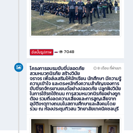
7048
อัลบั้มรูปภาพ
โครงการอบรมขับขี่ปลอดภัย
8 เดือน ที่ผ่านมา
สวมหมวกนิรภัย สร้างวินัย
จราจร เพื่อส่งเสริมให้นักเรียน นักศึกษา มีความรู้
ความเข้าใจ และตระหนักถึงความสำคัญของการ
ขับขี่รถจักรยานยนต์อย่างปลอดภัย ปลูกฝังวินัย
ในการใช้รถใช้ถนน การสวมหมวกนิรภัยอย่างถูก
ต้อง รวมถึงลดความเสี่ยงและการสูญเสียจาก
อุบัติเหตุทางถนนในสถานศึกษาและสังคมโดย
รวม ณ ห้องประชุมทิวสน วิทยาลัยเทคนิคชลบุรี